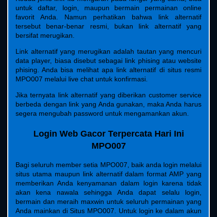
untuk daftar, login, maupun bermain permainan online
favorit Anda. Namun perhatikan bahwa link alternatif
tersebut benar-benar resmi, bukan link alternatif yang
bersifat merugikan.
Link alternatif yang merugikan adalah tautan yang mencuri
data player, biasa disebut sebagai link phising atau website
phising. Anda bisa melihat apa link alternatif di situs resmi
MPO007 melalui live chat untuk konfirmasi.
Jika ternyata link alternatif yang diberikan customer service
berbeda dengan link yang Anda gunakan, maka Anda harus
segera mengubah password untuk mengamankan akun.
Login Web Gacor Terpercata Hari Ini
MPO007
Bagi seluruh member setia MPO007, baik anda login melalui
situs utama maupun link alternatif dalam format AMP yang
memberikan Anda kenyamanan dalam login karena tidak
akan kena nawala sehingga Anda dapat selalu login,
bermain dan meraih maxwin untuk seluruh permainan yang
Anda mainkan di Situs MPO007. Untuk login ke dalam akun