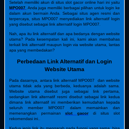
Setelah memiliki akun di situs slot gacor online hari ini yaitu
MPO007
, Anda juga memiliki berbagai pilihan untuk login ke
dalam akun bermain Anda. Sebagai situs agen resmi dan
terpercaya, situs MPO007 menyediakan link alternatif login
yang disebut sebagai link alternatif login MPO007.
Nah, apa itu link alternatif dan apa bedanya dengan website
utama? Pada kesempatan kali ini, kami akan membahas
terkait link alternatif maupun login via website utama, lantas
apa yang membedakan?
Perbedaan Link Alternatif dan Login
Website Utama
Pada dasarnya, antara link alternatif MPO007 dan website
utama tidak ada yang berbeda, keduanya adalah sama.
Website utama disebut juga sebagai link pertama,
sedangkan link alternatif resmi disebut sebagai link kedua
dimana link alternatif ini memberikan kemudahan kepada
seluruh member MPO007 dalam memainkan dan
memenangkan permainan
slot gacor
di situs slot
rekomendasi ini..
Kedua jenis link itu mengarah pada fungsi yang sama, bisa